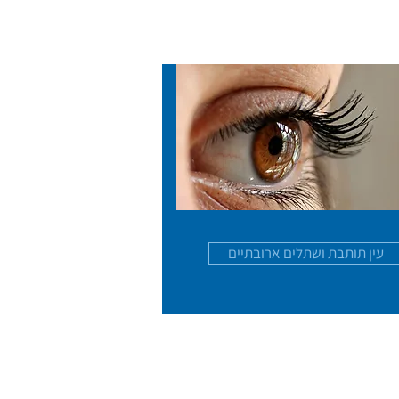
עין תותבת ושתלים ארובתיים