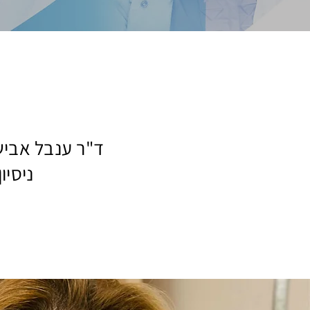
ד"ר ענבל אביש
ניסיו