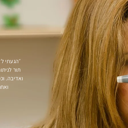
״הגעתי לד
תור לניתו
ואדיבה. וכמ
ואחר