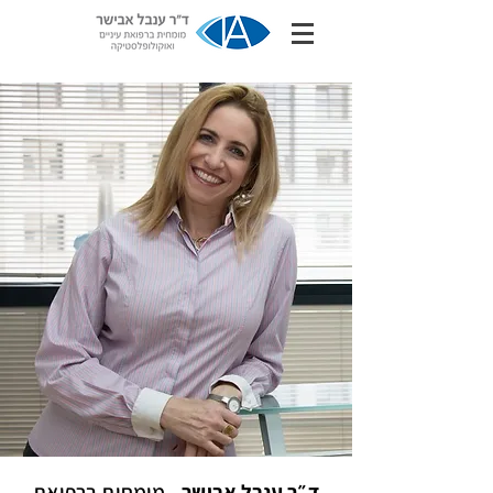
ד״ר ענבל אבישר
- מומחית ברפואת