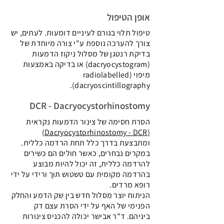
אופן הטיפול
טיפול תלוי בגורם לעיניים דומעות. לעתים, יש
צורך להערכה נוספת ע"י צורה מיוחדת של
בדיקת רנטגן של מסלול ניקוז הדמעות
(dacryocystogram) או בדיקה באמצעות
מיפוי (radiolabelled
dacryoscintillography).
DCR - Dacryocystorhinostomy
הסרת חסימה של צינור הדמעות נקראית
)
(Dacryocystorhinostomy - DCR
ומתבצעת בדרך כלל תחת הרדמה כללית.
במקרים נבחרים, כאשר חולים הם כשירים
להרדמה כללית, זה יכול להיות מבוצע
בהרדמה מקומית עם טשטוש תוך ורידי על ידי
רופא מרדים.
הניתוח יוצר מסלול חדש בין שק הדמע והחלק
הפנימי של האף על ידי הסרת עצם דק
ביניהם. ד"ר אבישר יכולה להכניס צינורות