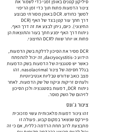
סיליקון קטנים באופן זמני כדי לשמור את
צינור הדמעות פתוח תוך כדי זמן הריפוי
למשך כחודש. DCR באופן מסורתי מבוצע
דרך חתך עור קטן בצד של האף (DCR
החיצוני). כיום, ניתן לבצע את זה דרך האף.
ניתוח דרך האף ימנע חתך בעור והתוצאות הן
פחות או יותר שוות לDCR החיצוני.
DCR מסיר את הסיכון לדלקת בשק הדמעות,
הידוע כ-dacryocystitis, זה יכול להתפתח
כאשר יש סטגנציה של הדמעות בשק הדמעות
בגלל חסימה של צינור nasolacrimal. זהו
מצב כואב שדורש טבליות אנטיביוטיות
ולעתים זריקות וניקוז של שק הדמעות. לאחר
ניתוח DCR, דמעות בסטגנציה ולכן הסיכון
לזיהום של השק מוסר.
צינור ג׳ונס
זהו צינור דמעות מלאכותית עשוי מזכוכית
פיירקס שנשאר במקום קבוע. פעולה זו
מתבצעת לרוב תחת הרדמה כללית, אם כי זה
יכול להיות מבוצע בהרדמה מקומית עם