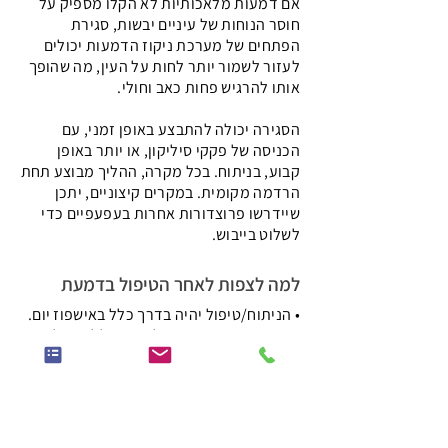
אם דמעות מלאכותיות לא הקלו מספיק על
חוסר הנוחות של עיניים יבשות, סגירת
הפתחים של מערכת ניקוז הדמעות יכולים
לעזור לשמור יותר לחות על העין, מה שהופך
אותו להרגיש פחות כאב וחולי.
הסגירה יכולה להתבצע באופן זמני, עם
הכניסה של פקקי סיליקון, או יותר באופן
קבוע, בניתוח. בכל מקרה, ההליך מבוצע תחת
הרדמה מקומית. במקרים קיצוניים, יתכן
שיידרשו פרוצדורות אחרות בעפעפיים כדי
לשלוט בייבוש.
למה לצפות לאחר הטיפול בדמעת
• הניתוח/טיפול יהיה בדרך כלל באישפוז יום.
אנשים רבים מעוניינים להישאר ללון אבל ניתן
ללכת הביתה באותו היום, אם מרגישים טוב.
• עיניך עדיין עשויות להיות מימיות כל עוד
צינורות הסיליקון נמצאים במקום - אם אתה
צריך לנגב את העין שלך, יש לעשות את זה
לכיוון האף שלך כדי להימנע מלמשוך החוצה