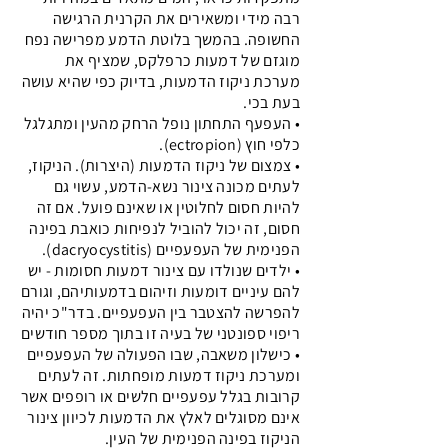
רבה מידי ומשאירים את הקרנית הרגישה
החשופה. בהמשך בלוטת הדמע מפרישה נפח
מוגזם של דמעות כרפלקס, שמציף את
מערכת ניקוז הדמעות, בדיוק כפי שהיא עושה
בעת בכי.
• העפעף התחתון נופל הרחק מהעין ומתגלגל
כלפי חוץ (ectropion).
• צמצום של ניקוז הדמעות (היצרות). הניקוז,
לעתים מכונה צינור נשא-הדמע, עשוי גם
להיות חסום לחלוטין או שאינם פועל. אם זה
חסום, זה יכול להוביל לנפיחות כואבת בפינה
הפנימית של העפעפיים (dacryocystitis).
• ילדים שנולדו עם צינור דמעות חסומות - יש
להם עיניים דומעות וזיהום בדמעותיהם, וגורם
להפרשה להצטבר בין העפעפיים. בדר"כ יהיה
ריפוי ספונטני של בעיה זו בתוך מספר חודשים
• כישלון משאבה, שבו הפעולה של העפעפיים
ומערכת ניקוז דמעות מופחתות. זה לעתים
קרובות בגלל עפעפיים חלשים או רופפים אשר
אינם מסוגלים לאלץ את הדמעות לכיוון צינור
הניקוז בפינה הפנימית של העין.