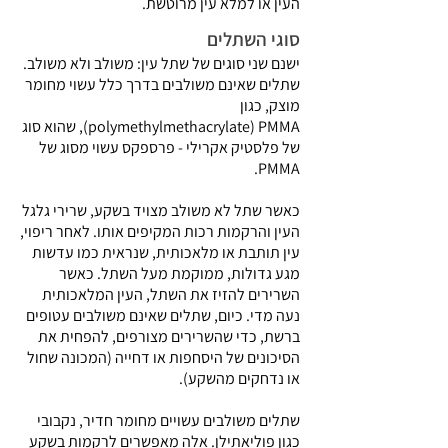
העין או למלא עין מרוטשת.
סוגי השתלים
ישנם שני סוגים של שתל עין: משולב ולא משולב.
שתלים שאינם משולבים בדרך כלל עשוי מחומר
מוצק, כגון
polymethylmethacrylate) PMMA), שהוא סוג
של פלסטיק אקרילי - פרספקס עשוי מסוג של
PMMA.
כאשר שתל לא משולב מצויד בשקע, שרירי גלגל
העין והרקמות רכות המקיפים אותו. לאחר ריפוי,
עין תותבת או מלאכותית, שנראית כמו עדשות
מגע גדולות, ממוקמת מעל השתל. כאשר
השרירים להזיז את השתל, העין המלאכותית
נעה מדי. כיום, שתלים שאינם משולבים עטופים
ברשת, כדי שהשרירים מצורפים, להפחית את
הסיכונים של היסחפות או דחייה (המכונה שחול
או נדחקים מהשקע).
שתלים משולבים עשויים מחומר חדיר, נקבובי
כגון פוליאתילן. אלה מאפשרים לרקמות בשקע