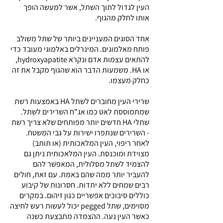
העין לגדול לתוך השתל, אשר למעשה הופך
אותו לחלק מהגוף.
אחד הסוגים המעניינים ביותר של שתל משולב
פותח מאלמוגים. המינרלים באלמוגי מעובד כדי
להתאים עצמות אדם ונקרא hydroxyapatite,
או HA. משמעות הדבר הוא שהגוף מקבל את זה
כחלק מעצמו.
שרירי העין מחוברים לשתל HA באמצעות רשת
שמתמוססת לאט כמו אג"ח השרירים לשתל.
שתלי HA חדשים יותר מפותחים שלא צריך רשת
- השרירים שנתפרו ישירות על גבי המשטח.
לאחר ריפוי, העין המלאכותית (או תותב)
מצוידת ומוכנסת. העין המלאכותית ניתן גם
להצמיד לשתל מסלולית, המאפשר להם
להעביר יותר ממה שהם באמת. עם זאת, חולים
רבים שמחים ללא יתדות. חסרונות של קיבוע
כוללים סיבוכים אפשריים כגון זיהום. במקרים
מסוימים, שתל pegged יכול לעשות רעש לחיצה
כאשר העין נעה. ההצמדה מתבצעת כשנה