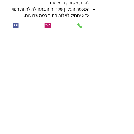
להיות משוחק ברציפות.
המכסה העליון שלך יהיה בתחילה להיות רפוי
אלא יתחיל לעלות בתוך כמה שבועות.
זה לוקח לפחות שמונה שבועות עבור השקע
לרפא באופן מלא ועשוי להימשך זמן רב יותר -
רק אז יכול למדוד prosthetist להולם של העין
המלאכותית.
prosthetist יכול גם להפוך תבנית שעווה
למנתח להשתמש כדי לסמן את המיקום הנכון
למתלה, אם זה לשימוש.
אתה צריך שנתי צק עם prosthetist שלך, כדי
להעריך את השינויים מתאימים קטנים וללטש
העין המלאכותית שלך כדי להסיר פיקדונות
וסריטות.
התותב שלך בדרך כלל צריכים להחליף כל שנים
עד חמש שנים, כמו הגוף שלך משתנה ללא הרף,
אבל זה משתנה במידה ניכרת ממטופל
למטופל.
חזרה לרשימת המאמרים המלאה