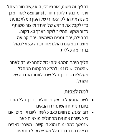
בהליך זה פשוט, אופציונלי, הוא עשה חור בשתל
ויתד מוכנסת לתוך החור. ocularist לאחר מכן
משנה את החלק האחורי של העין המלאכותית
כדי לקבל את הראש של היתד וליצור משותף
כדור ושקע. ההליך לוקח בערך 30 דקות.
בתחילה, יתד זמנית משמשת. יתד קבועה
מוצבת במקום בהולם אחרת. זה עשוי לגמול
בהרדמה כללית.
הליך היתד המתאימה יכול להתבצע רק לאחר
שהשתל יש לו זמן למלא ברקמות המחלל
מסלולית - בדרך כלל שנה לאחר החדרה של
השתל.
למה לצפות
לשם התפעול הראשוני, חולים בדרך כלל הודו
ביום הניתוח והשתחררו הבאים
רוב האנשים חווים כאב כלשהו ליום או ימים, אם
כי כעשרה אחוזים מהחולים מוצאים כאב
שנמשך כמה ימים והוא די קשה - משככי כאבים
רגילים הם בדרך כלל מספיק אבל החזקים