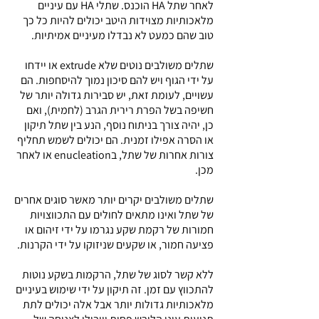
לאחר שתל HA הוכנס. שתלי HA עם עיניים
מלאכותיות מצוידות היטב יכולים להיות כל כך
טוב שהם כמעט לא נבדלו מעיניים אמיתיות.
שתלים משולבים נוטים שלא extrude או יידחו
על ידי הגוף ויש להם סיכון נמוך להיסחפות. הם
עשויים, לעומת זאת, יש סבירות גדולה יותר של
חשיפה בשל הפרת רירית הגרב (לחמית), ואם
כן, יהיה צורך בניתוח נוסף, הנע בין שתל תיקון
או הסרה אפילו זמנית. הם יכולים לשמש תחליף
צורות אחרות של שתל, בenucleation או לאחר
מכן.
שתלים משולבים יקרים יותר מאשר סוגים אחרים
של שתל ואינו מתאים לחולים עם התכווצויות
חמורות של רקמת שקע נגרמו על ידי זיהום או
פציעה חמור, או שקעים שניזוקו על ידי הקרנות.
ללא קשר לסוג של שתל, הרקמות בשקע נוטות
להתכווץ עם זמן. זה תיקון על ידי שימוש בעיניים
מלאכותיות גדולות יותר אבל אלה יכולים לתת