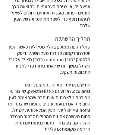
תנועות עיני הלובש פחות ויובילו לצניחה של
עפעפיים, או צניחת העפעפיים. כתוצאה מכך
מעטים - פחות מעשרה אחוזים - חולים לשאול
לניתוח נוסף כדי לשפר את המראה של העין
שלהם.
תהליך ההשתלה
שתל הקפה ממוקם בחלל מסלולית כאשר העין
יוסרה והרקמות סגורות מעל השתל. דיסק
פלסטיק זמני (conformer ברור) מצויד על גבי
השתל במשך חודש לאחר ניתוח כדי למנוע
התכווצות השקע.
חודשים או יותר מאוחר, המטופל רואה
ocularist, הידוע גם כ-prosthetist, שייצור עין
מפורטת מלאכותית או תותבת שמתאימה לעין
הטבעית. אם תנועות עיניים נוספות שרצתה, מר
Malhotra יכול יתד העין המלאכותית לשתל.
פחות מעשרה אחוזים מהחולים לבחור הצמדה.
ההליך מבוצע בחדר ניתוח כניתוח יום תחת
הרדמה מקומית או כללית.