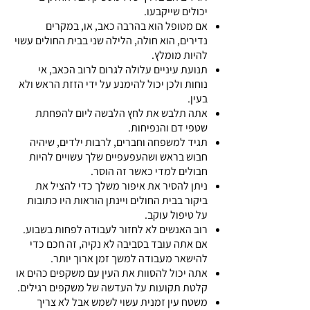
יכולים שייקבעו.
אם מטופל הוא בהרבה כאב, או, במקרים
נדירים, הוא חולה, הלילה שני בבית החולים עשוי
להיות מומלץ.
תנועת עיניים עלולה לגרום לרוב הכאב, אי
נוחות ולכן יכול להימנע על ידי הזזת הראש ולא
בעין.
אתה תלבש את לחץ הלבשה ליום להפחתת
שטפי דם והנפיחות.
תגיד למשפחה וחברים, לרבות ילדים, שיהיה
חבוש בראש ושהעפעפיים שלך עשויים להיות
חבולים למדי כאשר זה הוסר.
ניתן להסיר את איפור משלך כדי להציל את
ביקור בבית החולים ויינתן הוראות היו כתובות
על טיפול עוקב.
רוב האנשים לא לחזור לעבודה לפחות בשבוע.
אם אתה עובד בסביבה לא נקיה, זה חכם כדי
להישאר מעבודה למשך זמן ארוך יותר.
אתה יכול להסוות את העין עם משקפים כהים או
קלטת תקועות על העדשה של משקפים רגילים.
משטח עין זמנית עשוי לשמש אבל לא צריך