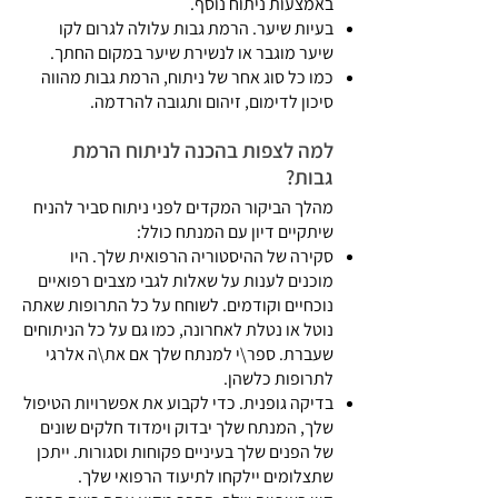
באמצעות ניתוח נוסף.
בעיות שיער. הרמת גבות עלולה לגרום לקו
שיער מוגבר או לנשירת שיער במקום החתך.
כמו כל סוג אחר של ניתוח, הרמת גבות מהווה
סיכון לדימום, זיהום ותגובה להרדמה.
למה לצפות בהכנה לניתוח הרמת
גבות?
מהלך הביקור המקדים לפני ניתוח סביר להניח
שיתקיים דיון עם המנתח כולל:
סקירה של ההיסטוריה הרפואית שלך. היו
מוכנים לענות על שאלות לגבי מצבים רפואיים
נוכחיים וקודמים. לשוחח על כל התרופות שאתה
נוטל או נטלת לאחרונה, כמו גם על כל הניתוחים
שעברת. ספר\י למנתח שלך אם את\ה אלרגי
לתרופות כלשהן.
בדיקה גופנית. כדי לקבוע את אפשרויות הטיפול
שלך, המנתח שלך יבדוק וימדוד חלקים שונים
של הפנים שלך בעיניים פקוחות וסגורות. ייתכן
שתצלומים יילקחו לתיעוד הרפואי שלך.