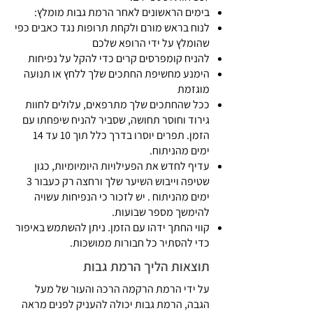
בימים הראשונים לאחר הרמת גבות מומלץ:
לנוח בראש מורם ולקחת תרופות נגד כאבים כפי
שהומלץ על ידי הרופא שלכם
להניח קומפרסים קרים כדי להקל על נפיחות
הימנע מחשיפת החתכים שלך ללחץ או תנועה
מוגזמת
ככל שהחתכים שלך מתרפאים, עלולים לחוות
גירוד וחוסר תחושה, שסביר להניח שיפחתו עם
הזמן. תפרים יוסרו בדרך כלל תוך 10 עד 14
ימים מהניתוח.
עדיף לחדש את הפעילויות היומיומיות, כגון
שטיפה וייבוש השיער שלך ורחצה רק כעבור 3
ימים מהניתוח . יש לזכור כי הנפיחות עשויה
להימשך מספר שבועות.
קווי החתך ידהו עם הזמן. ניתן להשתמש באיפור
כדי להסתיר כל חבורות ממושכות.
תוצאות הליך הרמת גבות
​על ידי הרמת הרקמה הרכה והעור של מעל
הגבה, הרמת גבות יכולה להעניק לפנים מראה