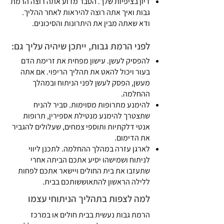
דיון בציפיות שלך. הסבר מדוע אתה רוצה הרמת
גבות ואיך אתה רוצה להיראות לאחר ההליך.
ודא שאתה מבין את היתרונות והסיכונים.
לפני הרמת גבות, ייתכן שיהיה עליך גם:
להפסיק לעשן. עישון מפחית את זרימת הדם
בעור ויכול להאט את תהליך הריפוי. אם אתה
מעשן, הפסק לעשן לפני הניתוח ובמהלך
ההחלמה.
להימנע מתרופות מסוימות. סביר להניח
שתצטרך להימנע מנטילת אספירין, תרופות
אנטי דלקתיות ותוספי צמחים, שעלולים להגביר
את הדימום.
לארגן עזרה במהלך ההחלמה. לתכנן ליווי
לניתוח ושמישהו יסיע אתכם הביתה אחרי
שתעזבו את בית החולים ויישאר אתכם לפחות
ללילה הראשון להתאוששותכם בבית.
למה לצפות בתהליך הניתוחי עצמו
הרמת גבות נעשית בבית חולים או במרכז